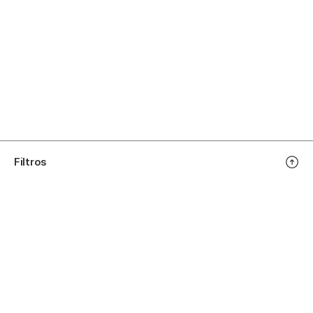
Filtros
Mais próximo
Locais
São Paulo
World Trade Center - Brooklin